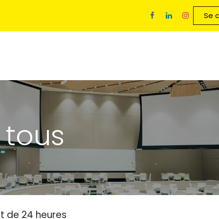
rts à tous
Services exclusifs membres
Se 
 tous
t de 24 heures