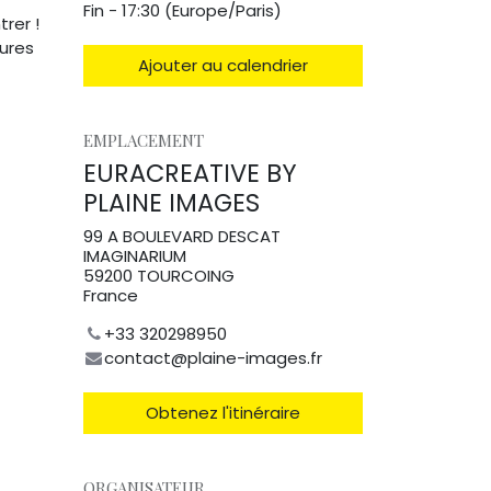
Fin -
17:30
(
Europe/Paris
)
rer !
tures
Ajouter au calendrier
EMPLACEMENT
EURACREATIVE BY
PLAINE IMAGES
99 A BOULEVARD DESCAT
IMAGINARIUM
59200 TOURCOING
France
+33 320298950
contact@plaine-images.fr
Obtenez l'itinéraire
ORGANISATEUR