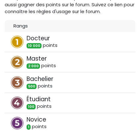
aussi gagner des points sur le forum. Suivez ce lien pour
connaître les règles d'usage sur le forum.
Rangs
Docteur
point
s
10 000
Master
point
s
2 000
Bachelier
point
s
500
Étudiant
point
s
100
Novice
point
s
1